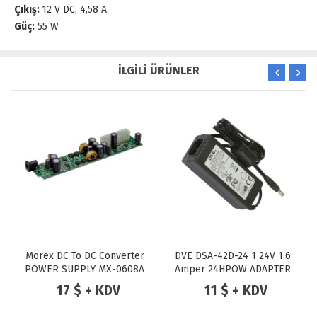
Çıkış:
12 V DC, 4,58 A
Güç:
55 W
İLGİLİ ÜRÜNLER
Morex DC To DC Converter
DVE DSA-42D-24 1 24V 1.6
POWER SUPPLY MX-0608A
Amper 24HPOW ADAPTER
80W 12V DC MINI-ITX ATX
17 $ + KDV
11 $ + KDV
(DC Jack)