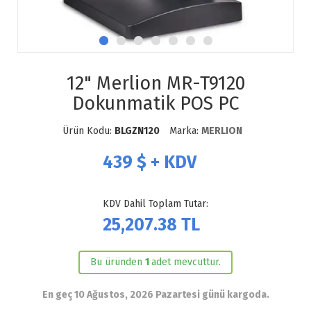
12" Merlion MR-T9120
Dokunmatik POS PC
Ürün Kodu:
BLGZN120
Marka:
MERLION
439
$ + KDV
KDV Dahil Toplam Tutar:
25,207.38
TL
Bu üründen
1
adet mevcuttur.
En geç 10 Ağustos, 2026 Pazartesi günü kargoda.