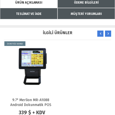
ÜRÜN AÇIKLAMASI
ÖDEME BİLGİLERİ
TESLİMAT VE İADE
MÜŞTERİ YORUMLARI
İLGİLİ ÜRÜNLER
ÜCRETSİZ KARGO
9.7" Merlion MR-A1088
Android Dokunmatik POS
PC
339 $ + KDV