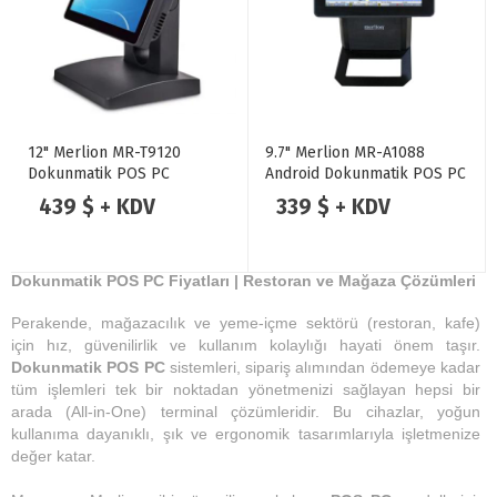
12" Merlion MR-T9120
9.7" Merlion MR-A1088
Dokunmatik POS PC
Android Dokunmatik POS PC
439 $ + KDV
339 $ + KDV
Dokunmatik POS PC Fiyatları | Restoran ve Mağaza Çözümleri
Perakende, mağazacılık ve yeme-içme sektörü (restoran, kafe)
için hız, güvenilirlik ve kullanım kolaylığı hayati önem taşır.
Dokunmatik POS PC
sistemleri, sipariş alımından ödemeye kadar
tüm işlemleri tek bir noktadan yönetmenizi sağlayan hepsi bir
arada (All-in-One) terminal çözümleridir. Bu cihazlar, yoğun
kullanıma dayanıklı, şık ve ergonomik tasarımlarıyla işletmenize
değer katar.