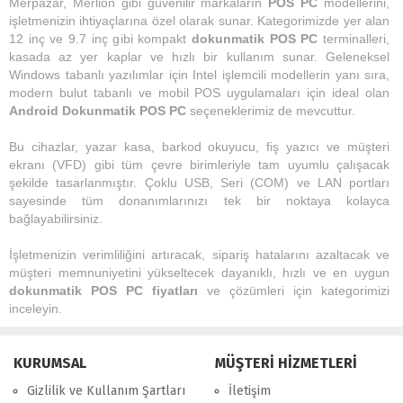
Merpazar, Merlion gibi güvenilir markaların
POS PC
modellerini,
işletmenizin ihtiyaçlarına özel olarak sunar. Kategorimizde yer alan
12 inç ve 9.7 inç gibi kompakt
dokunmatik POS PC
terminalleri,
kasada az yer kaplar ve hızlı bir kullanım sunar. Geleneksel
Windows tabanlı yazılımlar için Intel işlemcili modellerin yanı sıra,
modern bulut tabanlı ve mobil POS uygulamaları için ideal olan
Android Dokunmatik POS PC
seçeneklerimiz de mevcuttur.
Bu cihazlar, yazar kasa, barkod okuyucu, fiş yazıcı ve müşteri
ekranı (VFD) gibi tüm çevre birimleriyle tam uyumlu çalışacak
şekilde tasarlanmıştır. Çoklu USB, Seri (COM) ve LAN portları
sayesinde tüm donanımlarınızı tek bir noktaya kolayca
bağlayabilirsiniz.
İşletmenizin verimliliğini artıracak, sipariş hatalarını azaltacak ve
müşteri memnuniyetini yükseltecek dayanıklı, hızlı ve en uygun
dokunmatik POS PC fiyatları
ve çözümleri için kategorimizi
inceleyin.
KURUMSAL
MÜŞTERİ HİZMETLERİ
Gizlilik ve Kullanım Şartları
İletişim