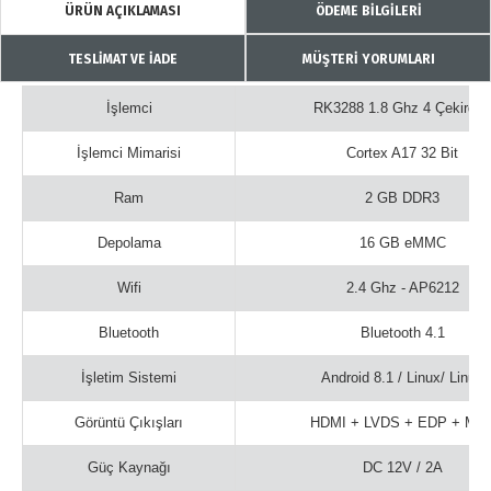
ÜRÜN AÇIKLAMASI
ÖDEME BİLGİLERİ
TESLİMAT VE İADE
MÜŞTERİ YORUMLARI
İşlemci
RK3288 1.8 Ghz 4 Çekirdek
İşlemci Mimarisi
Cortex A17 32 Bit
Ram
2 GB DDR3
Depolama
16 GB eMMC
Wifi
2.4 Ghz - AP6212
Bluetooth
Bluetooth 4.1
İşletim Sistemi
Android 8.1 / Linux/ Linux
Görüntü Çıkışları
HDMI + LVDS + EDP + MIP
Güç Kaynağı
DC 12V / 2A