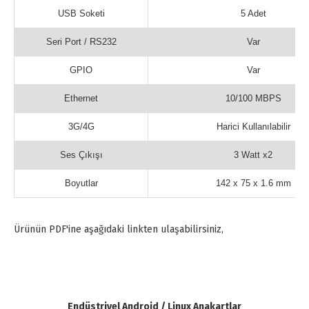
USB Soketi
5 Adet
Seri Port / RS232
Var
GPIO
Var
Ethernet
10/100 MBPS
3G/4G
Harici Kullanılabilir
Ses Çıkışı
3 Watt x2
Boyutlar
142 x 75 x 1.6 mm
Ürünün PDF'ine aşağıdaki linkten ulaşabilirsiniz,
Endüstriyel Android / Linux Anakartlar