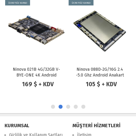
ÜCRETSİZ KARGO
ÜCRETSİZ KARGO
Ninova 021B 4G/32GB V-
Ninova 088D-2G/16G 2.4
BYE-ONE 4K Android
-5.0 Ghz Android Anakart
Anakart
EDP / MIPI
169 $ + KDV
105 $ + KDV
KURUMSAL
MÜŞTERİ HİZMETLERİ
Gizlilik ve Kullanım Şartları
İletişim