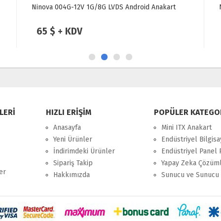
Ninova 004G-12V 1G/8G LVDS Android Anakart
65 $ + KDV
LERİ
HIZLI ERİŞİM
POPÜLER KATEGO
Anasayfa
Mini ITX Anakart
Yeni Ürünler
Endüstriyel Bilgisa
İndirimdeki Ürünler
Endüstriyel Panel 
Sipariş Takip
Yapay Zeka Çözüml
er
Hakkımızda
Sunucu ve Sunucu 