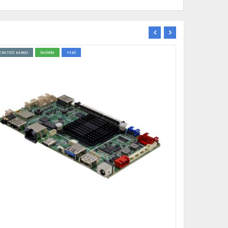
CRETSİZ KARGO
İNDİRİM
YENİ
ÜCRETSİZ KARGO