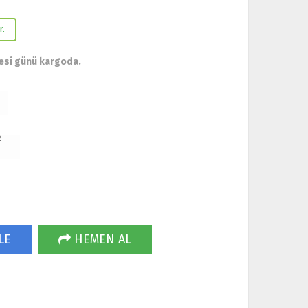
r.
esi günü kargoda.
R
LE
HEMEN AL