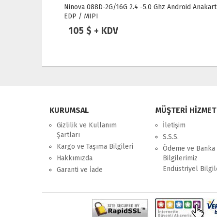
ndroid
Ninova 088D-2G/16G 2.4 -5.0 Ghz Android Anakart
EDP / MIPI
105 $ + KDV
KURUMSAL
MÜŞTERİ HİZMET
Gizlilik ve Kullanım
İletişim
Şartları
S.S.S.
Kargo ve Taşıma Bilgileri
Ödeme ve Banka
Hakkımızda
Bilgilerimiz
Endüstriyel Bilgil
Garanti ve İade