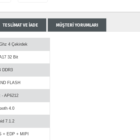
TESLİMAT VE İADE
MÜŞTERİ YORUMLARI
Ghz 4 Çekirdek
A17 32 Bit
B DDR3
AND FLASH
z - AP6212
ooth 4.0
id 7.1.2
 + EDP + MIPI