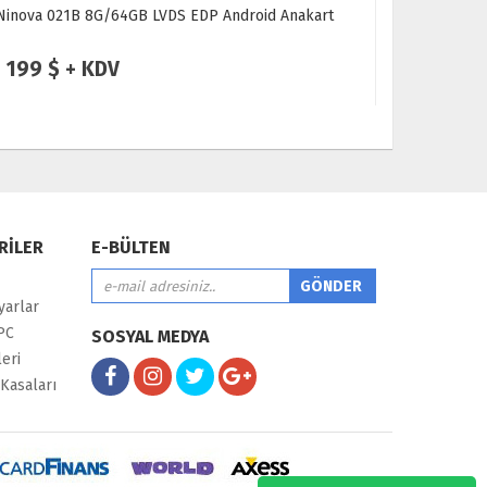
Ninova 021B 8G/64GB LVDS EDP Android Anakart
Ninova NV-
199 $ + KDV
95 $ +
RİLER
E-BÜLTEN
yarlar
PC
SOSYAL MEDYA
eri
Kasaları