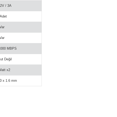
2V / 3A
 Adet
Var
Var
1000 MBPS
ut Değil
Watt x2
00 x 1.6 mm