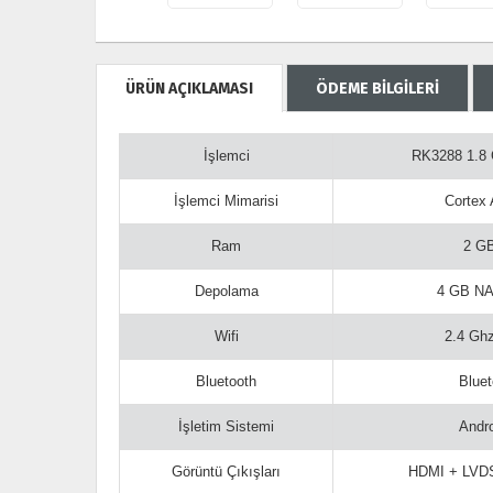
ÜRÜN AÇIKLAMASI
ÖDEME BİLGİLERİ
İşlemci
RK3288 1.8 
İşlemci Mimarisi
Cortex 
Ram
2 G
Depolama
4 GB N
Wifi
2.4 Gh
Bluetooth
Bluet
İşletim Sistemi
Andro
Görüntü Çıkışları
HDMI + LVDS