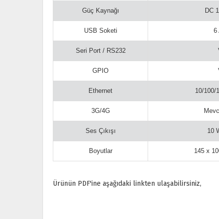
Güç Kaynağı
DC 1
USB Soketi
6
Seri Port / RS232
GPIO
Ethernet
10/100/
3G/4G
Mevc
Ses Çıkışı
10 
Boyutlar
145 x 1
Ürünün PDF'ine aşağıdaki linkten ulaşabilirsiniz,