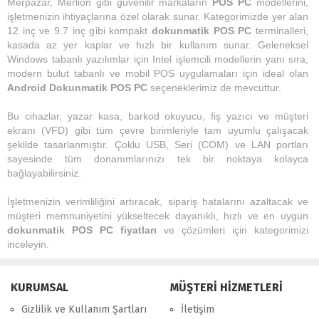
Merpazar, Merlion gibi güvenilir markaların
POS PC
modellerini,
işletmenizin ihtiyaçlarına özel olarak sunar. Kategorimizde yer alan
12 inç ve 9.7 inç gibi kompakt
dokunmatik POS PC
terminalleri,
kasada az yer kaplar ve hızlı bir kullanım sunar. Geleneksel
Windows tabanlı yazılımlar için Intel işlemcili modellerin yanı sıra,
modern bulut tabanlı ve mobil POS uygulamaları için ideal olan
Android Dokunmatik POS PC
seçeneklerimiz de mevcuttur.
Bu cihazlar, yazar kasa, barkod okuyucu, fiş yazıcı ve müşteri
ekranı (VFD) gibi tüm çevre birimleriyle tam uyumlu çalışacak
şekilde tasarlanmıştır. Çoklu USB, Seri (COM) ve LAN portları
sayesinde tüm donanımlarınızı tek bir noktaya kolayca
bağlayabilirsiniz.
İşletmenizin verimliliğini artıracak, sipariş hatalarını azaltacak ve
müşteri memnuniyetini yükseltecek dayanıklı, hızlı ve en uygun
dokunmatik POS PC fiyatları
ve çözümleri için kategorimizi
inceleyin.
KURUMSAL
MÜŞTERİ HİZMETLERİ
Gizlilik ve Kullanım Şartları
İletişim