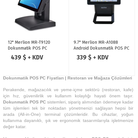
12" Merlion MR-T9120
9.7" Merlion MR-A1088
Dokunmatik POS PC
Android Dokunmatik POS PC
439 $ + KDV
339 $ + KDV
Dokunmatik POS PC Fiyatları | Restoran ve Mağaza Çözümleri
Perakende, mağazacılık ve yeme-içme sektörü (restoran, kafe)
için hız, güvenilirlik ve kullanım kolaylığı hayati önem taşır.
Dokunmatik POS PC
sistemleri, sipariş alımından ödemeye kadar
tüm işlemleri tek bir noktadan yönetmenizi sağlayan hepsi bir
arada (All-in-One) terminal çözümleridir. Bu cihazlar, yoğun
kullanıma dayanıklı, şık ve ergonomik tasarımlarıyla işletmenize
değer katar.