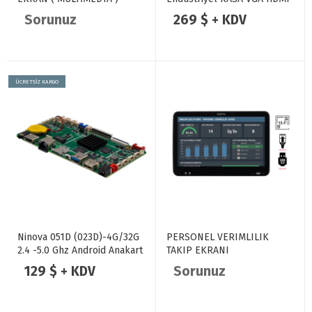
Dokunmatik Monitör
Sorunuz
269 $ + KDV
ÜCRETSİZ KARGO
Ninova 051D (023D)-4G/32G
PERSONEL VERIMLILIK
2.4 -5.0 Ghz Android Anakart
TAKIP EKRANI
MIPI / LVDS
129 $ + KDV
Sorunuz