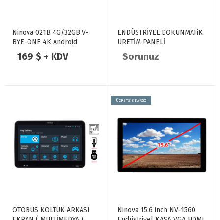
Ninova 021B 4G/32GB V-
ENDÜSTRİYEL DOKUNMATiK
BYE-ONE 4K Android
ÜRETİM PANELİ
Anakart
169 $ + KDV
Sorunuz
ÜCRETSİZ KARGO
OTOBÜS KOLTUK ARKASI
Ninova 15.6 inch NV-1560
EKRAN ( MULTİMEDYA )
Endüstriyel KASA VGA HDMI