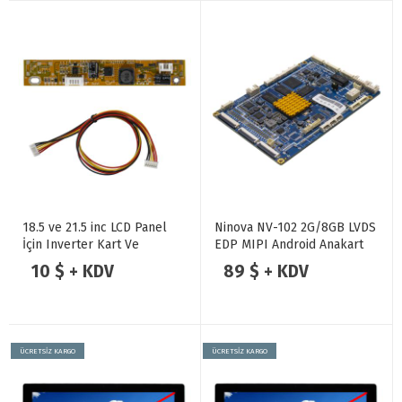
18.5 ve 21.5 inc LCD Panel
Ninova NV-102 2G/8GB LVDS
İçin Inverter Kart Ve
EDP MIPI Android Anakart
Kablosu
10 $ + KDV
89 $ + KDV
ÜCRETSİZ KARGO
ÜCRETSİZ KARGO