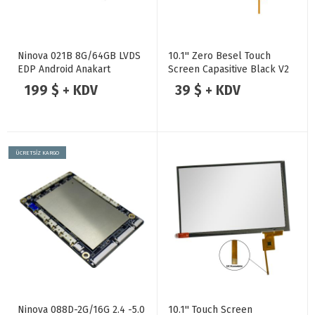
Ninova 021B 8G/64GB LVDS
10.1'' Zero Besel Touch
EDP Android Anakart
Screen Capasitive Black V2
199 $ + KDV
39 $ + KDV
ÜCRETSİZ KARGO
Ninova 088D-2G/16G 2.4 -5.0
10.1'' Touch Screen