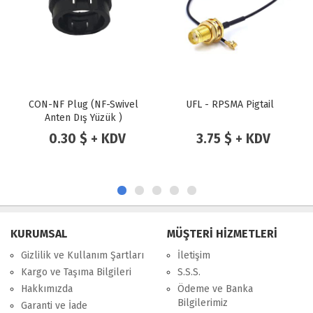
N-NF Plug (NF-Swivel
UFL - RPSMA Pigtail
uFL - 
Anten Dış Yüzük )
0.30 $ + KDV
3.75 $ + KDV
3.
KURUMSAL
MÜŞTERİ HİZMETLERİ
Gizlilik ve Kullanım Şartları
İletişim
Kargo ve Taşıma Bilgileri
S.S.S.
Hakkımızda
Ödeme ve Banka
Bilgilerimiz
Garanti ve İade