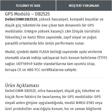
TESLİMAT VE İADE
MÜŞTERİ YORUMLARI
GPS Modülü – DB2525
DelinCOMM DB2525
, yüksek hassasiyet, kompakt boyutlar ve
düşük güç tüketimi ile öne çıkan tam donanımlı bir GPS
modülüdür. Entegre yüksek kazançlı LNA (Düşük Gürültülü
Yükselteç) ve harici filtre sayesinde, zayıf sinyal ve yoğun
parazitli ortamlarda bile üstün performans sunar.
Modül, içindeki dahili FLASH belleği sayesinde uydu verilerini
otomatik olarak indirip saklayarak hızlı konum belirleme (TTFF)
sağlar. IATF16949 kalite standartlarına tam uyumlu olup,
Avrupa CE ve ABD FCC sertifikalarına sahiptir.
Ürün Açıklaması
DelinCOMM DB2525, ultra hassasiyet, düşük güç tüketimi ve
küçük form faktörü ile tasarlanmış bir GPS modülüdür. GPS
sinyali anten girişine uygulandığında, modül NMEA-0183 veya
özel protokoller aracılığıyla konum, hız ve zaman bilgilerini