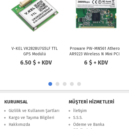
Proware PW-MN561 Athero
RTL8821CE 802.11AC
AR9223 Wireless N Mini PCI
Bluetooth 4.2 433 Mbps 2.4
Ghz/5 Ghz Çift Bant Mini
6 $ + KDV
20 $ + KDV
Pcıe Wifi Kart
KURUMSAL
MÜŞTERİ HİZMETLERİ
Gizlilik ve Kullanım Şartları
İletişim
Kargo ve Taşıma Bilgileri
S.S.S.
Hakkımızda
Ödeme ve Banka