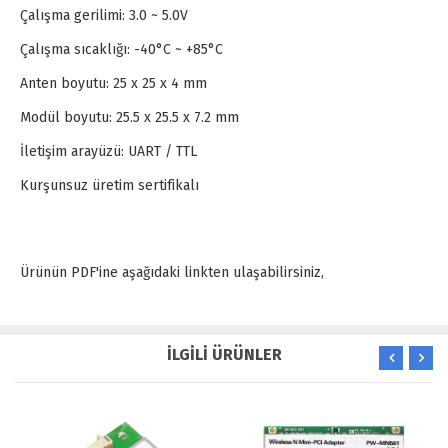
Çalışma gerilimi: 3.0 ~ 5.0V
Çalışma sıcaklığı: -40°C ~ +85°C
Anten boyutu: 25 x 25 x 4 mm
Modül boyutu: 25.5 x 25.5 x 7.2 mm
İletişim arayüzü: UART / TTL
Kurşunsuz üretim sertifikalı
Ürünün PDF'ine aşağıdaki linkten ulaşabilirsiniz,
İLGİLİ ÜRÜNLER