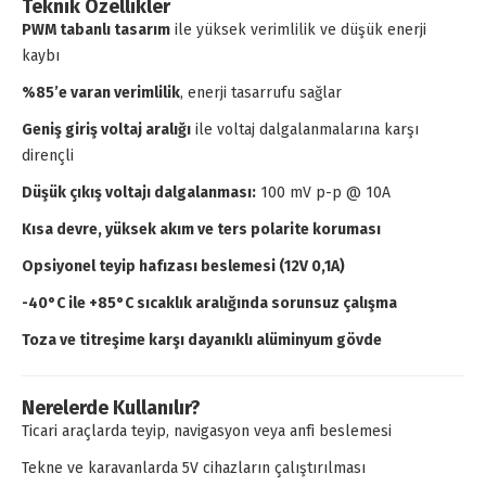
Teknik Özellikler
PWM tabanlı tasarım
ile yüksek verimlilik ve düşük enerji
kaybı
%85’e varan verimlilik
, enerji tasarrufu sağlar
Geniş giriş voltaj aralığı
ile voltaj dalgalanmalarına karşı
dirençli
Düşük çıkış voltajı dalgalanması:
100 mV p-p @ 10A
Kısa devre, yüksek akım ve ters polarite koruması
Opsiyonel teyip hafızası beslemesi (12V 0,1A)
-40°C ile +85°C sıcaklık aralığında sorunsuz çalışma
Toza ve titreşime karşı dayanıklı alüminyum gövde
Nerelerde Kullanılır?
Ticari araçlarda teyip, navigasyon veya anfi beslemesi
Tekne ve karavanlarda 5V cihazların çalıştırılması