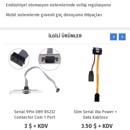
Endüstriyel otomasyon sistemlerinde voltaj regülasyonu
Mobil sistemlerde güvenli güç dönüşümü ihtiyaçları
İLGİLİ ÜRÜNLER
Slim Serial Ata Power +
Ninova NV-A800 RS-485
Data Kablosu
Full Duplex Board RJ-11
3.50 $ + KDV
5 $ + KDV