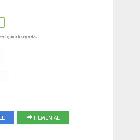
esi günü kargoda.
R
LE
HEMEN AL