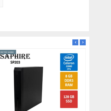
CRETSİZ KARGO
İNDİRİM
YENİ
ÜCRETSİZ KARGO