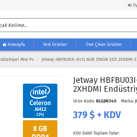
Üy
Anasayfa
Yeni Ürünler
Öne Çıkan Ürünler
ndüstriyel Mini Pc
Jetway HBFBU03I-6412 8GB 256GB SSD 2XHDMI En
Jetway HBFBU03I
2XHDMI Endüstriy
Ürün Kodu:
BLGJW340
Marka:
379
$ + KDV
KDV Dahil Toplam Tutar: