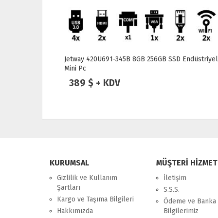
ndüstriyel
Jetway F532W-2930 Intel Celeron N2930 4GB
120GB SSD Endüstriyel Mini PC
389 $ + KDV
KURUMSAL
MÜŞTERİ HİZMET
Gizlilik ve Kullanım
İletişim
Şartları
S.S.S.
Kargo ve Taşıma Bilgileri
Ödeme ve Banka
Hakkımızda
Bilgilerimiz