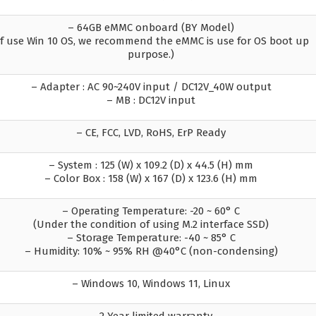
– 64GB eMMC onboard (BY Model)
If use Win 10 OS, we recommend the eMMC is use for OS boot up
purpose.)
– Adapter : AC 90~240V input / DC12V_40W output
– MB : DC12V input
– CE, FCC, LVD, RoHS, ErP Ready
– System : 125 (W) x 109.2 (D) x 44.5 (H) mm
– Color Box : 158 (W) x 167 (D) x 123.6 (H) mm
– Operating Temperature: -20 ~ 60° C
(Under the condition of using M.2 interface SSD)
– Storage Temperature: -40 ~ 85° C
– Humidity: 10% ~ 95% RH @40°C (non-condensing)
– Windows 10, Windows 11, Linux