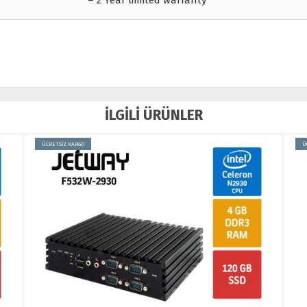
– 2 Year limited warranty
İLGİLİ ÜRÜNLER
ÜCRETSİZ KARGO
Ü