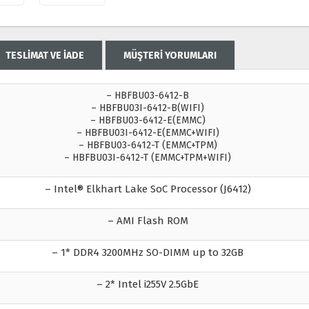
TESLİMAT VE İADE
MÜŞTERİ YORUMLARI
– HBFBU03-6412-B
– HBFBU03I-6412-B(WIFI)
– HBFBU03-6412-E(EMMC)
– HBFBU03I-6412-E(EMMC+WIFI)
– HBFBU03-6412-T (EMMC+TPM)
– HBFBU03I-6412-T (EMMC+TPM+WIFI)
– Intel® Elkhart Lake SoC Processor (J6412)
– AMI Flash ROM
– 1* DDR4 3200MHz SO-DIMM up to 32GB
– 2* Intel i255V 2.5GbE