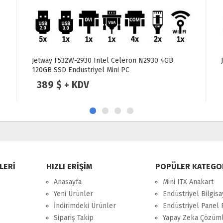
Jetway SP203 J1900 8GB 128SSD Mini PC
189 $ + KDV
LERİ
HIZLI ERİŞİM
POPÜLER KATEGO
Anasayfa
Mini ITX Anakart
Yeni Ürünler
Endüstriyel Bilgisa
İndirimdeki Ürünler
Endüstriyel Panel 
Sipariş Takip
Yapay Zeka Çözüml