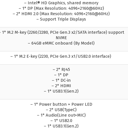
– Intel® HD Graphics, shared memory
– 1* DP (Max Resolution: 4096×2160@60Hz)
– 2* HDMI 2.0 (Max Resolution: 4096×2160@60Hz)
– Support Triple Displays
– 1* M.2 M-key (2260/2280, PCIe Gen.3 x2/SATA interface) support
NVME
– 64GB eMMC onboard (By Model)
– 1* M.2 E-key (2230, PCIe Gen.3 x1/USB2.0 interface)
– 2* RJ45
– 1* DP
– 1* DC-in
– 2* HDMI
– 1* USB3.1(Gen.2)
– 1* Power button + Power LED
– 2* USB(TypeC)
– 1* Audio(Line out+MIC)
– 1* USB2.0
– 1* USB3.1(Gen.2)