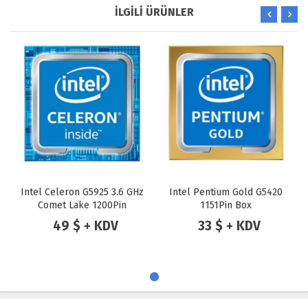
İLGİLİ ÜRÜNLER
Intel Celeron G5925 3.6 GHz
Intel Pentium Gold G5420
Comet Lake 1200Pin
1151Pin Box
49 $ + KDV
33 $ + KDV