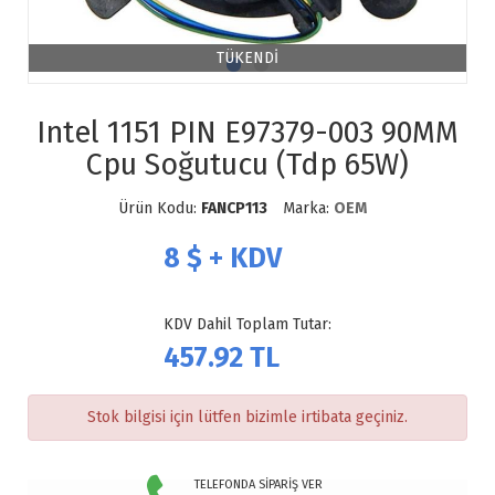
TÜKENDİ
Intel 1151 PIN E97379-003 90MM
Cpu Soğutucu (Tdp 65W)
Ürün Kodu:
FANCP113
Marka:
OEM
8
$ + KDV
KDV Dahil Toplam Tutar:
457.92
TL
Stok bilgisi için lütfen bizimle irtibata geçiniz.
TELEFONDA SİPARİŞ VER