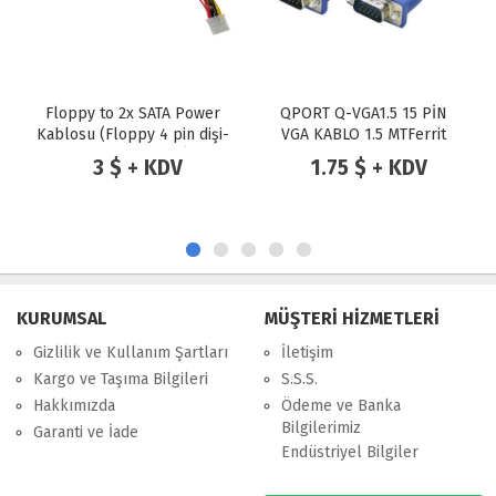
Floppy to 2x SATA Power
QPORT Q-VGA1.5 15 PİN
Kablosu (Floppy 4 pin dişi-
VGA KABLO 1.5 MTFerrit
2 adet SATA dişi)
Filteli Siyah
3 $ + KDV
1.75 $ + KDV
KURUMSAL
MÜŞTERİ HİZMETLERİ
Gizlilik ve Kullanım Şartları
İletişim
Kargo ve Taşıma Bilgileri
S.S.S.
Hakkımızda
Ödeme ve Banka
Bilgilerimiz
Garanti ve İade
Endüstriyel Bilgiler