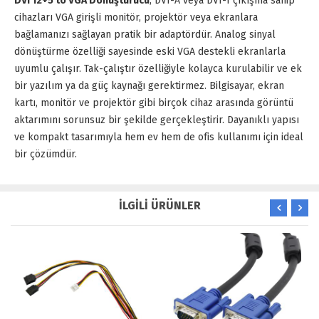
DVI 12+5 to VGA Dönüştürücü
, DVI-A veya DVI-I çıkışına sahip
cihazları VGA girişli monitör, projektör veya ekranlara
bağlamanızı sağlayan pratik bir adaptördür. Analog sinyal
dönüştürme özelliği sayesinde eski VGA destekli ekranlarla
uyumlu çalışır. Tak-çalıştır özelliğiyle kolayca kurulabilir ve ek
bir yazılım ya da güç kaynağı gerektirmez. Bilgisayar, ekran
kartı, monitör ve projektör gibi birçok cihaz arasında görüntü
aktarımını sorunsuz bir şekilde gerçekleştirir. Dayanıklı yapısı
ve kompakt tasarımıyla hem ev hem de ofis kullanımı için ideal
bir çözümdür.
İLGİLİ ÜRÜNLER