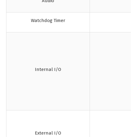
Audio
Watchdog Timer
Internal I/O
External I/O