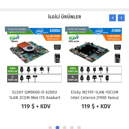
İLGİLİ ÜRÜNLER
ÜCRETSİZ KARGO
ÜCRETSİZ KARGO
ELSKY QM9600-i5 6200U
Elsky M219F-1LAN-10COM
1LAN 2COM Mini ITX Anakart
Intel Celeron J1900 Fansız
Endüstriyel Mini ITX Anakart
119 $ + KDV
119 $ + KDV