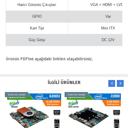
Harici Görüntü Çıkışları
VGA + HDMI + LVDS
GPIO
Var
Kart Tipi
Mini ITX
Güç Girişi
DC 12V
Ürünün PDF'ine aşağıdaki linkten ulaşabilirsiniz,
İLGİLİ ÜRÜNLER
ÜCRETSİZ KARGO
ÜCRETSİZ KARGO