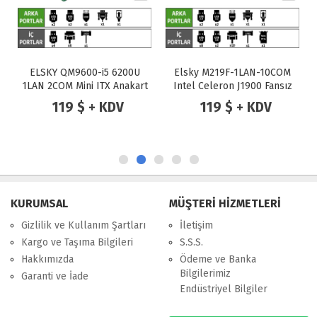
ELSKY QM9600-i5 6200U
Elsky M219F-1LAN-10COM
1LAN 2COM Mini ITX Anakart
Intel Celeron J1900 Fansız
Endüstriyel Mini ITX Anakart
119 $ + KDV
119 $ + KDV
KURUMSAL
MÜŞTERİ HİZMETLERİ
Gizlilik ve Kullanım Şartları
İletişim
Kargo ve Taşıma Bilgileri
S.S.S.
Hakkımızda
Ödeme ve Banka
Bilgilerimiz
Garanti ve İade
Endüstriyel Bilgiler