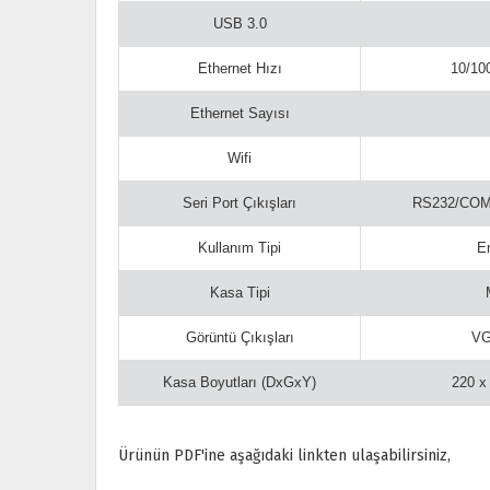
USB 3.0
Ethernet Hızı
10/10
Ethernet Sayısı
Wifi
Seri Port Çıkışları
RS232/COM
Kullanım Tipi
En
Kasa Tipi
Görüntü Çıkışları
VG
Kasa Boyutları (DxGxY)
220 x
Ürünün PDF'ine aşağıdaki linkten ulaşabilirsiniz,