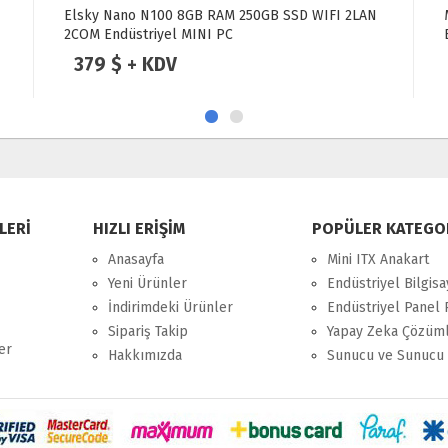
Merlion M20 Intel Atom D2550 4GB 128GB SSD
Endüstriyel Mini Pc
175 $ + KDV
LERİ
HIZLI ERİŞİM
POPÜLER KATEGO
Anasayfa
Mini ITX Anakart
Yeni Ürünler
Endüstriyel Bilgisa
İndirimdeki Ürünler
Endüstriyel Panel 
Sipariş Takip
Yapay Zeka Çözüml
er
Hakkımızda
Sunucu ve Sunucu 