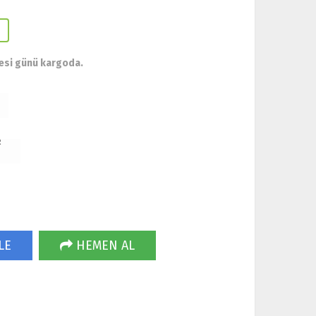
esi günü kargoda.
R
LE
HEMEN AL