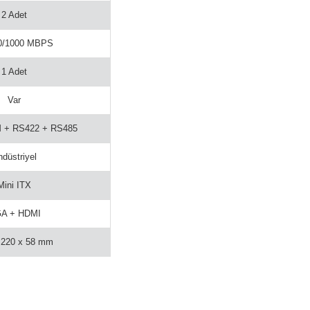
2 Adet
0/1000 MBPS
1 Adet
Var
 + RS422 + RS485
düstriyel
Mini ITX
A + HDMI
 220 x 58 mm