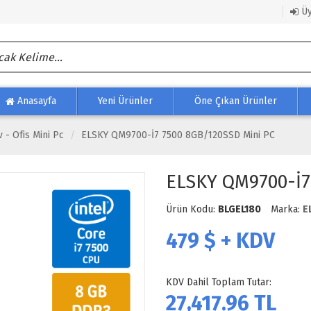
Üy
Anasayfa
Yeni Ürünler
Öne Çıkan Ürünler
v - Ofis Mini Pc
ELSKY QM9700-İ7 7500 8GB/120SSD Mini PC
ELSKY QM9700-İ7
Ürün Kodu:
BLGEL180
Marka:
E
479
$ + KDV
KDV Dahil Toplam Tutar:
27,417.96
TL