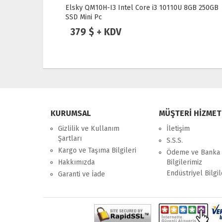
8GB 250GB
Elsky Nano N100 8GB RAM 250GB SSD WIFI 2LAN
2COM Endüstriyel MINI PC
379 $ + KDV
KURUMSAL
MÜŞTERİ HİZMET
Gizlilik ve Kullanım
İletişim
Şartları
S.S.S.
Kargo ve Taşıma Bilgileri
Ödeme ve Banka
Hakkımızda
Bilgilerimiz
Endüstriyel Bilgil
Garanti ve İade