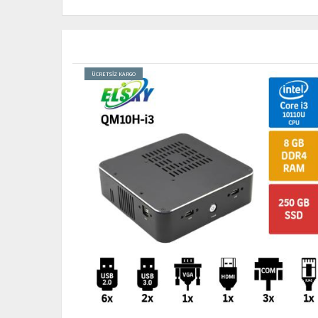
ÜCRETSİZ KARGO
TÜKENDİ
YENİ
TÜKENDİ