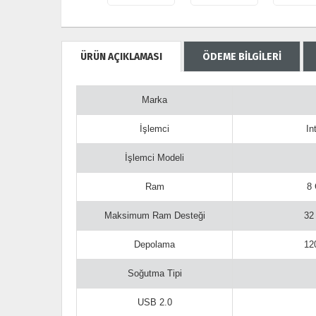
ÜRÜN AÇIKLAMASI
ÖDEME BİLGİLERİ
Marka
İşlemci
In
İşlemci Modeli
Ram
8
Maksimum Ram Desteği
32
Depolama
12
Soğutma Tipi
USB 2.0