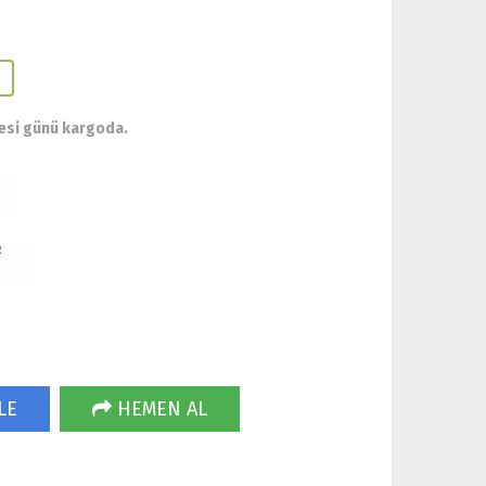
esi günü kargoda.
R
LE
HEMEN AL