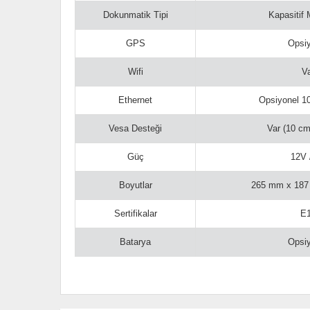
Dokunmatik Tipi
Kapasitif 
GPS
Opsi
Wifi
V
Ethernet
Opsiyonel 
Vesa Desteği
Var (10 c
Güç
12V 
Boyutlar
265 mm x 18
Sertifikalar
E
Batarya
Opsi