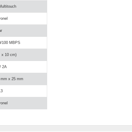
Multitouch
yonel
ar
10/100 MBPS
m x 10 cm)
/ 2A
7 mm x 25 mm
13
yonel