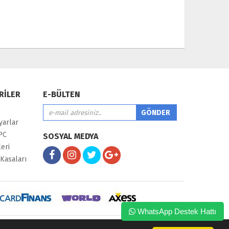
RİLER
E-BÜLTEN
yarlar
PC
SOSYAL MEDYA
eri
Kasaları
WhatsApp Destek Hattı