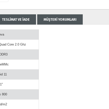
TESLİMAT VE İADE
MÜŞTERİ YORUMLARI
ova
Quad Core 2.0 Ghz
 DDR3
 eMMc
id 11
1"
x 800
Cd/m2