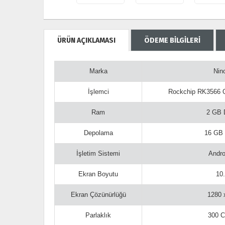
ÜRÜN AÇIKLAMASI
ÖDEME BİLGİLERİ
Marka
Nin
İşlemci
Rockchip RK3566 
Ram
2 GB
Depolama
16 GB
İşletim Sistemi
Andro
Ekran Boyutu
10.
Ekran Çözünürlüğü
1280 
Parlaklık
300 