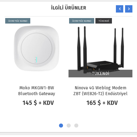
İLGİLİ ÜRÜNLER
ÜCRETSİZ KARGO
ÜCRETSİZ KARGO
TÜKENDİ
TÜKENDİ
Moko MKGW1-BW
Ninova 4G Weblog Modem
Bluetooth Gateway
ZBT (WE826-T2) Endüstriyel
3G / 4G / LTE Kablosuz
145 $ + KDV
165 $ + KDV
Modem