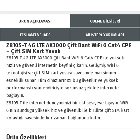
ÜRÜN AÇIKLAMASI
ÖDEME BİLGİLERİ
TESLİMAT VE İADE
MÜŞTERİ YORUMLARI
Z8105-T 4G LTE AX3000 Çift Bant WiFi 6 Cat4 CPE
– Çift SIM Kart Yuvalı
Z8105-T 4G LTE AX3000 Çift Bant WiFi 6 Cat4 CPE ile yüksek
hızlı ve güvenli internetin keyfini çıkarın. Gelişmiş WiFi 6
teknolojisi ve çift SIM kart yuvası sayesinde maksimum
esneklik sunar. Tüm cihazlarınızı bu güvenilir ve yüksek
performanslı yönlendiriciyle sorunsuz şekilde internete
bağlayın.
Z8105-T ile internet deneyiminizi bir üst seviyeye taşıyın. WiFi
6’nın sunduğu yüksek hız ve güvenlik ile birlikte çift SIM kart
kolaylığı sayesinde her zaman bağlantıda kalın.
Ürün Özellikleri