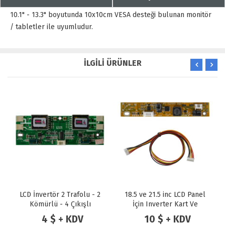
10.1" - 13.3" boyutunda 10x10cm VESA desteği bulunan monitör
/ tabletler ile uyumludur.
İLGİLİ ÜRÜNLER
LCD İnvertör 2 Trafolu - 2
18.5 ve 21.5 inc LCD Panel
Kömürlü - 4 Çıkışlı
İçin Inverter Kart Ve
(E176756)
Kablosu
4 $ + KDV
10 $ + KDV