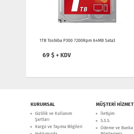
B
1TB Toshiba P300 7200Rpm 64MB Sata3
69 $ + KDV
KURUMSAL
MÜŞTERİ HİZMET
Gizlilik ve Kullanım
İletişim
Şartları
S.S.S.
Kargo ve Taşıma Bilgileri
Ödeme ve Banka
Hakkımızda
Bilgilerimiz