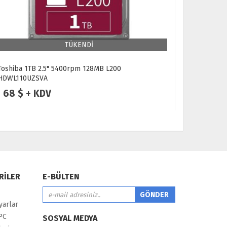
TÜKENDİ
Toshiba 1TB 2.5" 5400rpm 128MB L200
2TB Seaga
HDWL110UZSVA
ST2000VX0
68 $ + KDV
105 $ 
RİLER
E-BÜLTEN
yarlar
PC
SOSYAL MEDYA