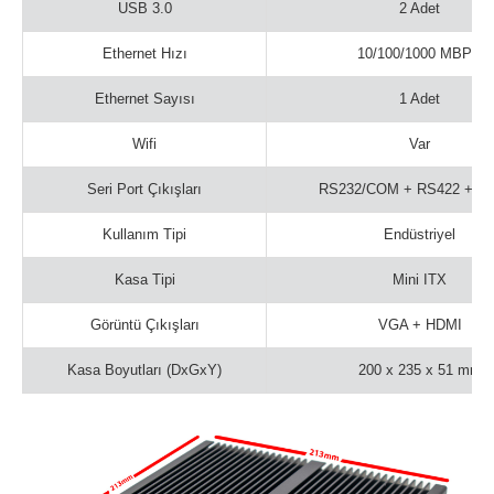
USB 3.0
2 Adet
Ethernet Hızı
10/100/1000 MBPS
Ethernet Sayısı
1 Adet
Wifi
Var
Seri Port Çıkışları
RS232/COM + RS422 + R
Kullanım Tipi
Endüstriyel
Kasa Tipi
Mini ITX
Görüntü Çıkışları
VGA + HDMI
Kasa Boyutları (DxGxY)
200 x 235 x 51 mm