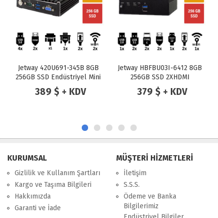
5B 8GB
Jetway HBFBU03I-6412 8GB
Jetway F532W-2930 Inte
el Mini
256GB SSD 2XHDMI
Celeron N2930 4GB 120
Endüstriyel Mini Pc
SSD Endüstriyel Mini P
DV
379 $ + KDV
389 $ + KDV
KURUMSAL
MÜŞTERİ HİZMETLERİ
Gizlilik ve Kullanım Şartları
İletişim
Kargo ve Taşıma Bilgileri
S.S.S.
Hakkımızda
Ödeme ve Banka
Bilgilerimiz
Garanti ve İade
Endüstriyel Bilgiler