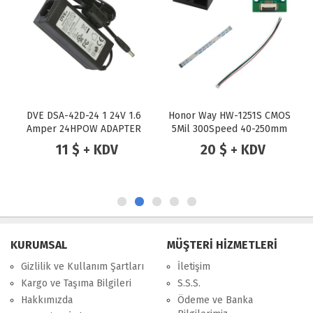
DVE DSA-42D-24 1 24V 1.6
Honor Way HW-1251S CMOS
Amper 24HPOW ADAPTER
5Mil 300Speed 40-250mm
TTL QR Barkod Scanner
11 $ + KDV
20 $ + KDV
KURUMSAL
MÜŞTERİ HİZMETLERİ
Gizlilik ve Kullanım Şartları
İletişim
Kargo ve Taşıma Bilgileri
S.S.S.
Hakkımızda
Ödeme ve Banka