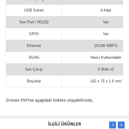
USB Soketi
6 Adet
Seri Port / RS232
Var
GPIO
Var
Ethernet
10/100 MBPS
3G/4G
Harici Kullanılabilir
Ses Çıkışı
3 Watt x2
Boyutlar
142 x 75 x 1.6 mm
Ürünün PDF'ine aşağıdaki linkten ulaşabilirsiniz,
İLGİLİ ÜRÜNLER