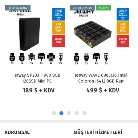
ÜCRETSİZ KARGO
ÜCRETSİZ KARGO
İNDİRİM
Jetway SP203 J1900 8GB
Jetway WAVE C903I36 Intel
128SSD Mini PC
Celeron J6412 8GB Ram
256GB SSD 6 Port POE
189 $ + KDV
499 $ + KDV
2.5GbE Lan Endüstriyel
Firewall Pc
KURUMSAL
MÜŞTERİ HİZMETLERİ