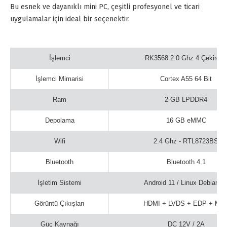
Bu esnek ve dayanıklı mini PC, çeşitli profesyonel ve ticari
uygulamalar için ideal bir seçenektir.
İşlemci
RK3568 2.0 Ghz 4 Çekirdek
İşlemci Mimarisi
Cortex A55 64 Bit
Ram
2 GB LPDDR4
Depolama
16 GB eMMC
Wifi
2.4 Ghz - RTL8723BS
Bluetooth
Bluetooth 4.1
İşletim Sistemi
Android 11 / Linux Debian 1
Görüntü Çıkışları
HDMI + LVDS + EDP + MIP
Güç Kaynağı
DC 12V / 2A