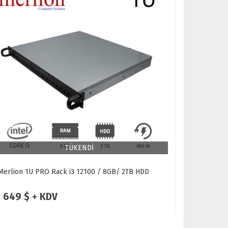
TÜKENDİ
Merlion 1U PRO Rack i3 12100 / 8GB/ 2TB HDD
Merlion 2U
649 $ + KDV
689 $ 