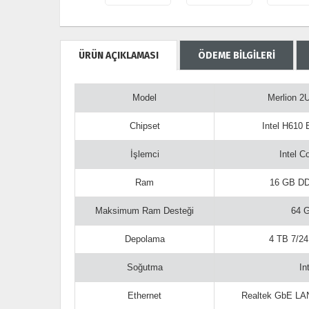
ÜRÜN AÇIKLAMASI
ÖDEME BİLGİLERİ
Model
Merlion 2
Chipset
Intel H610 
İşlemci
Intel C
Ram
16 GB D
Maksimum Ram Desteği
64 
Depolama
4 TB 7/24
Soğutma
In
Ethernet
Realtek GbE LA