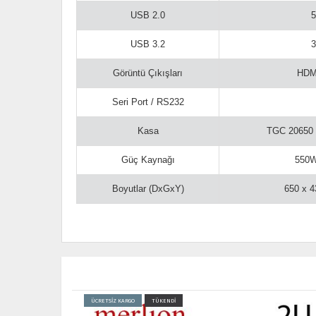
USB 2.0
5
USB 3.2
3
Görüntü Çıkışları
HDM
Seri Port / RS232
Kasa
TGC 20650 
Güç Kaynağı
550W
Boyutlar (DxGxY)
650 x 
ÜCRETSİZ KARGO
TÜKENDİ