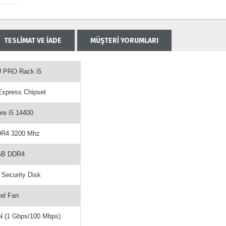
TESLİMAT VE İADE
MÜŞTERİ YORUMLARI
U PRO Rack i5
Express Chipset
ore i5 14400
DR4 3200 Mhz
GB DDR4
 Security Disk
tel Fan
N (1 Gbps/100 Mbps)