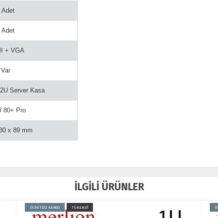
 Adet
 Adet
I + VGA
Var
2U Server Kasa
 80+ Pro
430 x 89 mm
İLGİLİ ÜRÜNLER
ÜCRETSİZ KARGO
TÜKENDİ
Ü