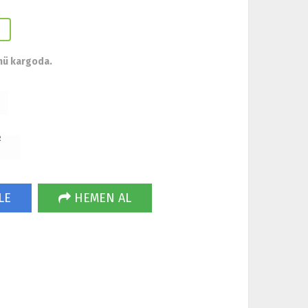
ünü kargoda.
R
LE
HEMEN AL