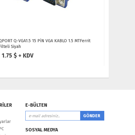
Ferrit
ELSKY 2242 TO 2280 M.2 SSD ADAPTÖR ÇEVİRİCİ
2 $ + KDV
RİLER
E-BÜLTEN
yarlar
PC
SOSYAL MEDYA