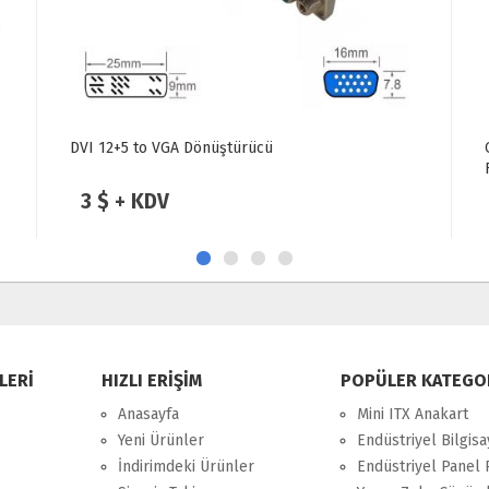
QPORT Q-VGA1.5 15 PİN VGA KABLO 1.5 MT
Filteli Siyah
1.75 $ + KDV
LERİ
HIZLI ERİŞİM
POPÜLER KATEGO
Anasayfa
Mini ITX Anakart
Yeni Ürünler
Endüstriyel Bilgisa
İndirimdeki Ürünler
Endüstriyel Panel 