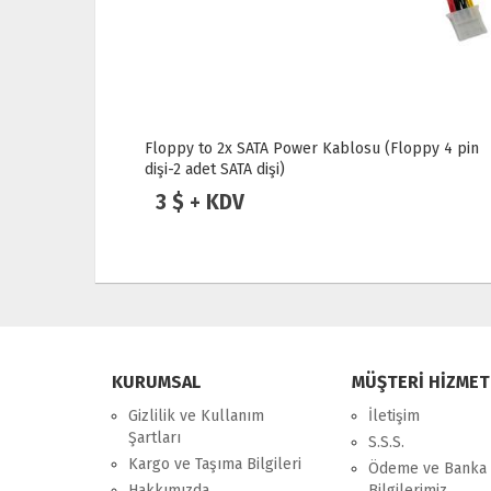
Power Kablosu (Floppy 4 pin
DVI 12+5 to VGA Dönüştürücü
)
3 $ + KDV
KURUMSAL
MÜŞTERİ HİZMET
Gizlilik ve Kullanım
İletişim
Şartları
S.S.S.
Kargo ve Taşıma Bilgileri
Ödeme ve Banka
Hakkımızda
Bilgilerimiz