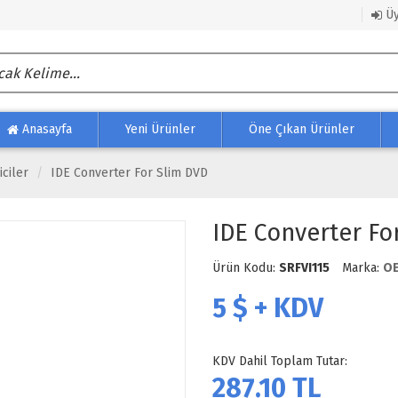
Üy
Anasayfa
Yeni Ürünler
Öne Çıkan Ürünler
iciler
IDE Converter For Slim DVD
IDE Converter Fo
Ürün Kodu:
SRFVI115
Marka:
O
5
$ + KDV
KDV Dahil Toplam Tutar:
287.10
TL