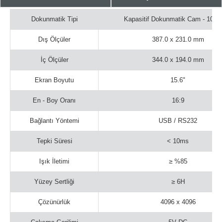
Dokunmatik Tipi
Kapasitif Dokunmatik Cam - 10 N
Dış Ölçüler
387.0 x 231.0 mm
İç Ölçüler
344.0 x 194.0 mm
Ekran Boyutu
15.6"
En - Boy Oranı
16:9
Bağlantı Yöntemi
USB / RS232
Tepki Süresi
< 10ms
Işık İletimi
≥ %85
Yüzey Sertliği
≥ 6H
Çözünürlük
4096 x 4096