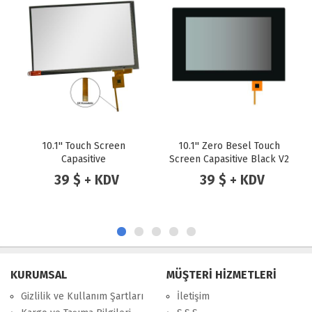
10.1'' Touch Screen
10.1'' Zero Besel Touch
Gree
Capasitive
Screen Capasitive Black V2
39 $ + KDV
39 $ + KDV
KURUMSAL
MÜŞTERİ HİZMETLERİ
Gizlilik ve Kullanım Şartları
İletişim