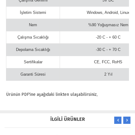
Çalışma Gerilimi
5V DC
İşletim Sistemi
Windows, Android, Linux
Nem
%90 Yoğuşmasız Nem
Çalışma Sıcaklığı
-20 C - + 60 C
Depolama Sıcaklığı
-30 C - + 70 C
Sertifikalar
CE, FCC, RoHS
Garanti Süresi
2 Yıl
Ürünün PDF'ine aşağıdaki linkten ulaşabilirsiniz,
İLGİLİ ÜRÜNLER
ÜCRETSİ