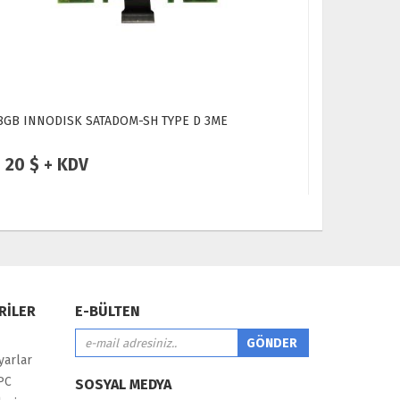
8GB INNODISK SATADOM-SH TYPE D 3ME
2GB INNODI
Endüstriye
20 $ + KDV
19 $ +
RİLER
E-BÜLTEN
yarlar
PC
SOSYAL MEDYA