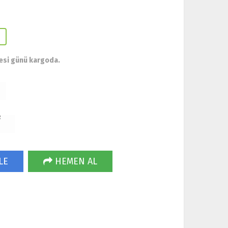
esi günü kargoda.
R
LE
HEMEN AL