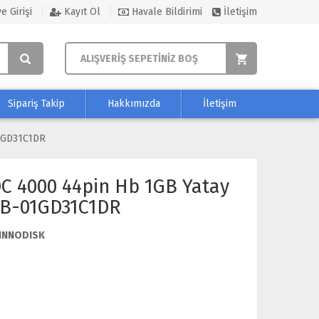
e Girişi
Kayıt Ol
Havale Bildirimi
İletişim
ALIŞVERİŞ SEPETİNİZ BOŞ
Sipariş Takip
Hakkımızda
İletişim
1GD31C1DR
C 4000 44pin Hb 1GB Yatay
PB-01GD31C1DR
INNODISK