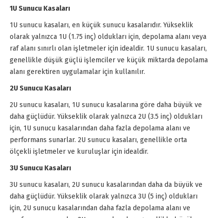
1U Sunucu Kasaları
1U sunucu kasaları, en küçük sunucu kasalarıdır. Yükseklik
olarak yalnızca 1U (1.75 inç) oldukları için, depolama alanı veya
raf alanı sınırlı olan işletmeler için idealdir. 1U sunucu kasaları,
genellikle düşük güçlü işlemciler ve küçük miktarda depolama
alanı gerektiren uygulamalar için kullanılır.
2U Sunucu Kasaları
2U sunucu kasaları, 1U sunucu kasalarına göre daha büyük ve
daha güçlüdür. Yükseklik olarak yalnızca 2U (3.5 inç) oldukları
için, 1U sunucu kasalarından daha fazla depolama alanı ve
performans sunarlar. 2U sunucu kasaları, genellikle orta
ölçekli işletmeler ve kuruluşlar için idealdir.
3U Sunucu Kasaları
3U sunucu kasaları, 2U sunucu kasalarından daha da büyük ve
daha güçlüdür. Yükseklik olarak yalnızca 3U (5 inç) oldukları
için, 2U sunucu kasalarından daha fazla depolama alanı ve