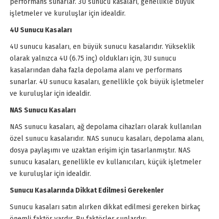
performans sunarlar. 3U sunucu kasaları, genellikle büyük
işletmeler ve kuruluşlar için idealdir.
4U Sunucu Kasaları
4U sunucu kasaları, en büyük sunucu kasalarıdır. Yükseklik
olarak yalnızca 4U (6.75 inç) oldukları için, 3U sunucu
kasalarından daha fazla depolama alanı ve performans
sunarlar. 4U sunucu kasaları, genellikle çok büyük işletmeler
ve kuruluşlar için idealdir.
NAS Sunucu Kasaları
NAS sunucu kasaları, ağ depolama cihazları olarak kullanılan
özel sunucu kasalarıdır. NAS sunucu kasaları, depolama alanı,
dosya paylaşımı ve uzaktan erişim için tasarlanmıştır. NAS
sunucu kasaları, genellikle ev kullanıcıları, küçük işletmeler
ve kuruluşlar için idealdir.
Sunucu Kasalarında Dikkat Edilmesi Gerekenler
Sunucu kasaları satın alırken dikkat edilmesi gereken birkaç
önemli faktör vardır. Bu faktörler şunlardır: