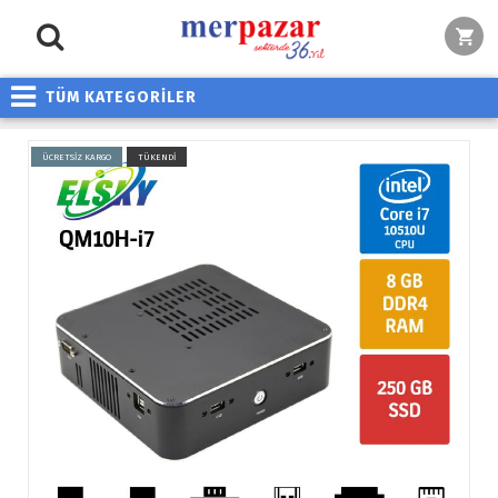
TÜM KATEGORİLER
ÜCRETSİZ KARGO
TÜKENDİ