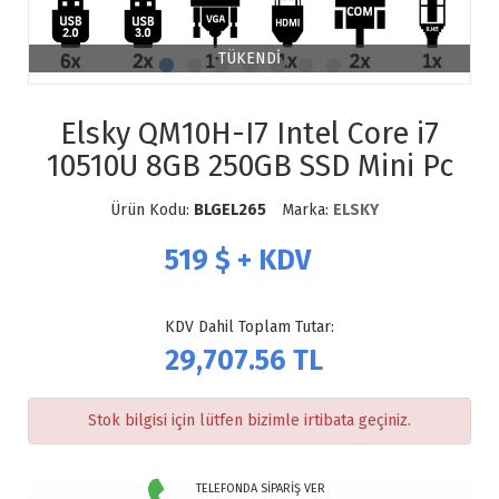
TÜKENDİ
Elsky QM10H-I7 Intel Core i7
10510U 8GB 250GB SSD Mini Pc
Ürün Kodu:
BLGEL265
Marka:
ELSKY
519
$ + KDV
KDV Dahil Toplam Tutar:
29,707.56
TL
Stok bilgisi için lütfen bizimle irtibata geçiniz.
TELEFONDA SİPARİŞ VER