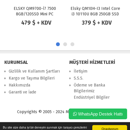
ELSKY QM9700-İ7 7500
Elsky QM10H-I3 Intel Core
8GB/120SSD Mini PC
i3 10110U 8GB 250GB SSD
Mini Pc
479 $ + KDV
379 $ + KDV
KURUMSAL
MÜŞTERİ HİZMETLERİ
Gizlilik ve Kullanım Şartları
İletişim
Kargo ve Taşıma Bilgileri
S.S.S.
Hakkımızda
Ödeme ve Banka
Bilgilerimiz
Garanti ve İade
Endüstriyel Bilgiler
Copyrights © 2005 - 2024 Merpa Bilgi İşlem Ltd. Şti.
WhatsApp Destek Hattı
Bu site size daha iyi bir deneyim sunmak için tarayıcı çerezlerini
Onaylıyorum