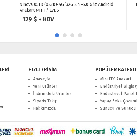
Ninova NV-076 Android-LINUX Anakart
129 $ + KDV
LERİ
HIZLI ERİŞİM
POPÜLER KATEGO
Anasayfa
Mini ITX Anakart
Yeni Ürünler
Endüstriyel Bilgisa
İndirimdeki Ürünler
Endüstriyel Panel 
Sipariş Takip
Yapay Zeka Çözüml
er
Hakkımızda
Sunucu ve Sunucu 