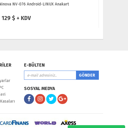
Ninova 021B 4G/32GB V-BYE-ONE 4K Android
Ninova 088
Anakart
EDP / MIPI
169 $ + KDV
105 $ 
RİLER
E-BÜLTEN
yarlar
PC
SOSYAL MEDYA
eri
Kasaları