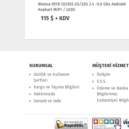
z Android
Ninova 051D (023D)-4G/32G 2.4 -5.0 Ghz Android
Anakart MIPI / LVDS
129 $ + KDV
KURUMSAL
MÜŞTERİ HİZMET
Gizlilik ve Kullanım
İletişim
Şartları
S.S.S.
Kargo ve Taşıma Bilgileri
Ödeme ve Banka
Hakkımızda
Bilgilerimiz
Endüstriyel Bilgil
Garanti ve İade