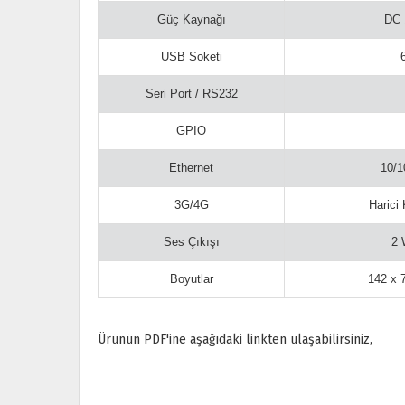
Güç Kaynağı
DC 
USB Soketi
Seri Port / RS232
GPIO
Ethernet
10/
3G/4G
Harici 
Ses Çıkışı
2 
Boyutlar
142 x 
Ürünün PDF'ine aşağıdaki linkten ulaşabilirsiniz,