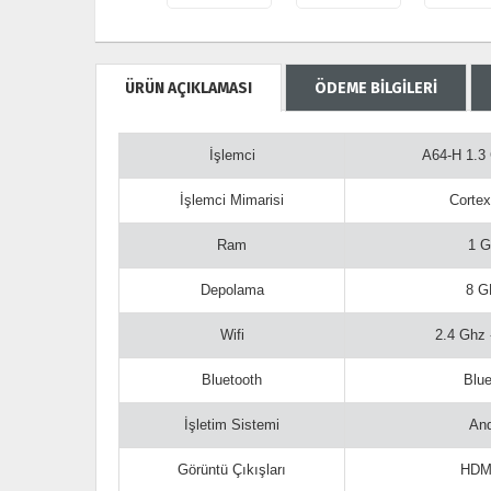
ÜRÜN AÇIKLAMASI
ÖDEME BİLGİLERİ
İşlemci
A64-H 1.3
İşlemci Mimarisi
Cortex
Ram
1 
Depolama
8 
Wifi
2.4 Ghz
Bluetooth
Blue
İşletim Sistemi
And
Görüntü Çıkışları
HDM