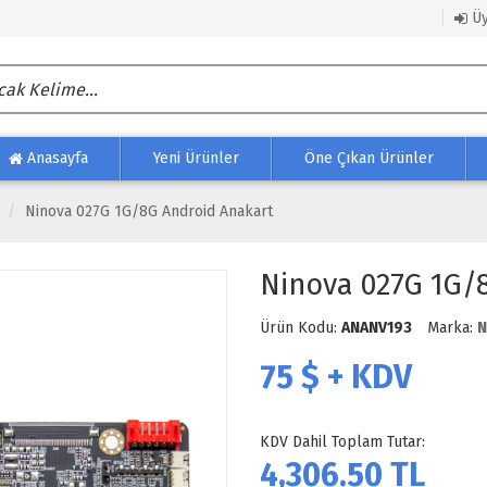
Üy
Anasayfa
Yeni Ürünler
Öne Çıkan Ürünler
Ninova 027G 1G/8G Android Anakart
Ninova 027G 1G/
Ürün Kodu:
ANANV193
Marka:
N
75
$ + KDV
KDV Dahil Toplam Tutar:
4,306.50
TL