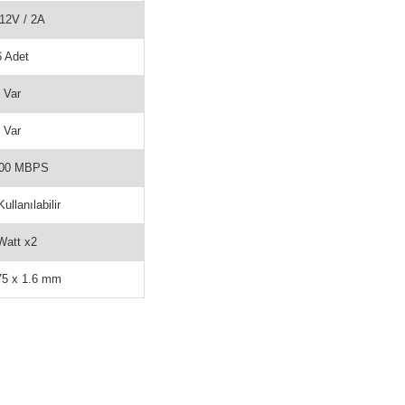
12V / 2A
6 Adet
Var
Var
100 MBPS
Kullanılabilir
Watt x2
75 x 1.6 mm