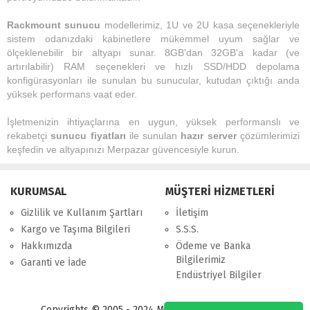
Rackmount sunucu
modellerimiz, 1U ve 2U kasa seçenekleriyle
sistem odanızdaki kabinetlere mükemmel uyum sağlar ve
ölçeklenebilir bir altyapı sunar. 8GB'dan 32GB'a kadar (ve
artırılabilir) RAM seçenekleri ve hızlı SSD/HDD depolama
konfigürasyonları ile sunulan bu sunucular, kutudan çıktığı anda
yüksek performans vaat eder.
İşletmenizin ihtiyaçlarına en uygun, yüksek performanslı ve
rekabetçi
sunucu fiyatları
ile sunulan
hazır server
çözümlerimizi
keşfedin ve altyapınızı Merpazar güvencesiyle kurun.
KURUMSAL
MÜŞTERİ HİZMETLERİ
Gizlilik ve Kullanım Şartları
İletişim
Kargo ve Taşıma Bilgileri
S.S.S.
Hakkımızda
Ödeme ve Banka
Bilgilerimiz
Garanti ve İade
Endüstriyel Bilgiler
Copyrights © 2005 - 2024 Merpa Bilgi İşlem Ltd. Şti.