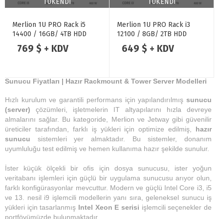
TÜKENDİ
TÜKENDİ
Merlion 1U PRO Rack i5
Merlion 1U PRO Rack i3
14400 / 16GB/ 4TB HDD
12100 / 8GB/ 2TB HDD
769 $ + KDV
649 $ + KDV
Sunucu Fiyatları | Hazır Rackmount & Tower Server Modelleri
Hızlı kurulum ve garantili performans için yapılandırılmış
sunucu
(server)
çözümleri, işletmelerin IT altyapılarını hızla devreye
almalarını sağlar. Bu kategoride, Merlion ve Jetway gibi güvenilir
üreticiler tarafından, farklı iş yükleri için optimize edilmiş,
hazır
sunucu
sistemleri yer almaktadır. Bu sistemler, donanım
uyumluluğu test edilmiş ve hemen kullanıma hazır şekilde sunulur.
İster küçük ölçekli bir ofis için dosya sunucusu, ister yoğun
veritabanı işlemleri için güçlü bir uygulama sunucusu arıyor olun,
farklı konfigürasyonlar mevcuttur. Modern ve güçlü Intel Core i3, i5
ve 13. nesil i9 işlemcili modellerin yanı sıra, geleneksel sunucu iş
yükleri için tasarlanmış
Intel Xeon E serisi
işlemcili seçenekler de
portföyümüzde bulunmaktadır.