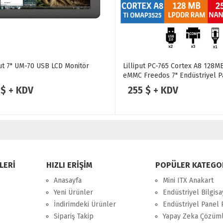
put 7" UM-70 USB LCD Monitör
Lilliput PC-765 Cortex A8 128
eMMC Freedos 7" Endüstriyel P
 $ + KDV
255 $ + KDV
LERİ
HIZLI ERİŞİM
POPÜLER KATEGO
Anasayfa
Mini ITX Anakart
Yeni Ürünler
Endüstriyel Bilgisa
İndirimdeki Ürünler
Endüstriyel Panel 
Sipariş Takip
Yapay Zeka Çözüml