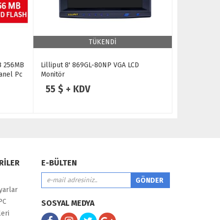
TÜKENDİ
MB 256MB
Lilliput 8' 869GL-80NP VGA LCD
anel Pc
Monitör
55 $ + KDV
RİLER
E-BÜLTEN
yarlar
PC
SOSYAL MEDYA
eri