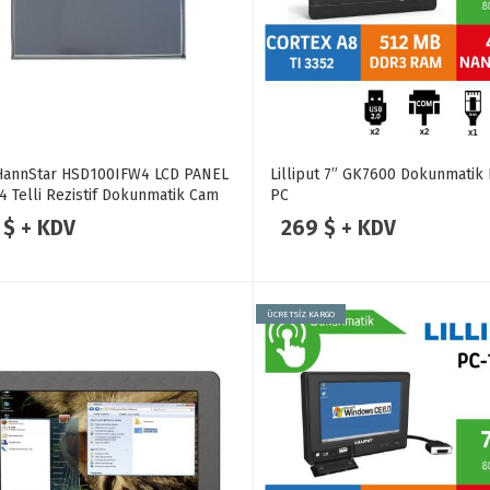
 HannStar HSD100IFW4 LCD PANEL
Lilliput 7” GK7600 Dokunmatik
 4 Telli Rezistif Dokunmatik Cam
PC
 $ + KDV
269 $ + KDV
ÜCRETSİZ KARGO