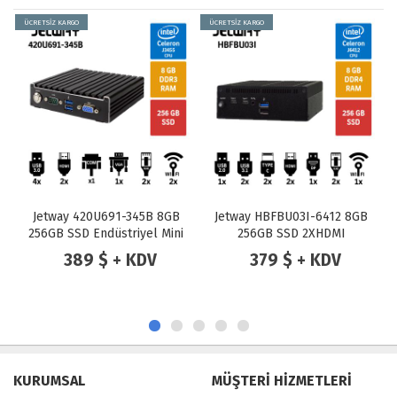
ÜCRETSİZ KARGO
ÜCRETSİZ KARGO
Jetway HBFBU03I-6412 8GB
Jetway F532W-2930 Intel
256GB SSD 2XHDMI
Celeron N2930 4GB 120GB
Endüstriyel Mini Pc
SSD Endüstriyel Mini PC
379 $ + KDV
389 $ + KDV
KURUMSAL
MÜŞTERİ HİZMETLERİ