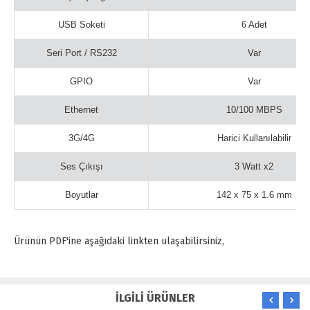
USB Soketi
6 Adet
Seri Port / RS232
Var
GPIO
Var
Ethernet
10/100 MBPS
3G/4G
Harici Kullanılabilir
Ses Çıkışı
3 Watt x2
Boyutlar
142 x 75 x 1.6 mm
Ürünün PDF'ine aşağıdaki linkten ulaşabilirsiniz,
İLGİLİ ÜRÜNLER