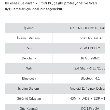
Bu esnek ve dayanıklı mini PC, çeşitli profesyonel ve ticari
uygulamalar için ideal bir seçenektir.
İşlemci
RK3568 2.0 Ghz 4 Çekirdek
İşlemci Mimarisi
Cortex A55 64 Bit
Ram
2 GB LPDDR4
Depolama
16 GB eMMC
Wifi
2.4 Ghz - RTL8723BS
Bluetooth
Bluetooth 4.1
İşletim Sistemi
Android 11 / Linux Debian 1
Görüntü Çıkışları
HDMI + LVDS + EDP + MIP
Güç Kaynağı
DC 12V / 2A