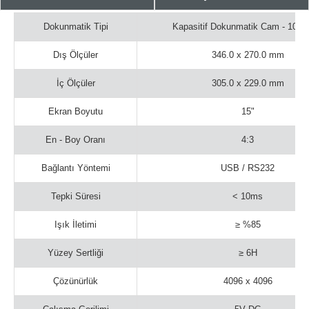
Dokunmatik Tipi
Kapasitif Dokunmatik Cam - 10 N
Dış Ölçüler
346.0 x 270.0 mm
İç Ölçüler
305.0 x 229.0 mm
Ekran Boyutu
15"
En - Boy Oranı
4:3
Bağlantı Yöntemi
USB / RS232
Tepki Süresi
< 10ms
Işık İletimi
≥ %85
Yüzey Sertliği
≥ 6H
Çözünürlük
4096 x 4096