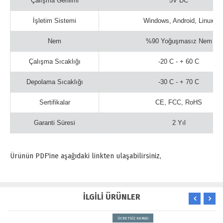
Çalışma Gerilimi
5V DC
İşletim Sistemi
Windows, Android, Linux
Nem
%90 Yoğuşmasız Nem
Çalışma Sıcaklığı
-20 C - + 60 C
Depolama Sıcaklığı
-30 C - + 70 C
Sertifikalar
CE, FCC, RoHS
Garanti Süresi
2 Yıl
Ürünün PDF'ine aşağıdaki linkten ulaşabilirsiniz,
İLGİLİ ÜRÜNLER
ÜCRETSİZ KARGO