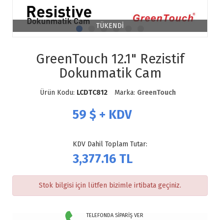
TÜKENDİ
GreenTouch 12.1" Rezistif
Dokunmatik Cam
Ürün Kodu:
LCDTC812
Marka:
GreenTouch
59
$ + KDV
KDV Dahil Toplam Tutar:
3,377.16
TL
Stok bilgisi için lütfen bizimle irtibata geçiniz.
TELEFONDA SİPARİŞ VER