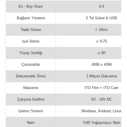
En - Boy Oranı
4:3
Bağlantı Yöntemi
5 Tel Soket & USB
Tepki Süresi
< 10ms
Işık İletimi
≥ %75
Yüzey Sertliği
≥ 3H
Çözünürlük
4096 x 4096
Dokunmatik Ömrü
1 Milyon Dokunma
Malzeme
ITO Film + ITO Cam
Çalışma Gerilimi
5V - 10V DC
İşletim Sistemi
Windows, Android, Linux
Nem
%90 Yoğuşmasız Nem