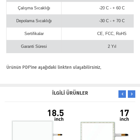
Çalışma Sıcaklığı
-20 C - + 60 C
Depolama Sıcaklığı
-30 C - + 70 C
Sertifikalar
CE, FCC, RoHS
Garanti Süresi
2 Yıl
Ürünün PDF'ine aşağıdaki linkten ulaşabilirsiniz,
İLGİLİ ÜRÜNLER