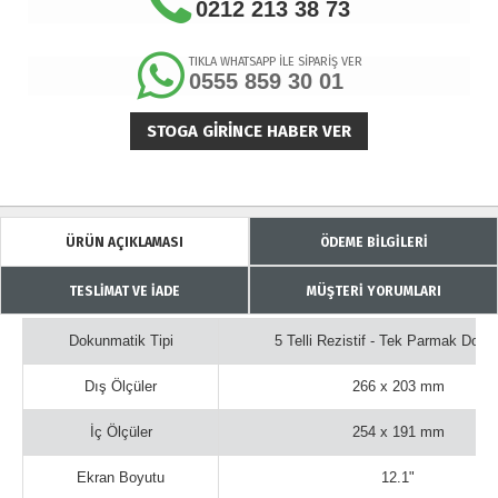
0212 213 38 73
TIKLA WHATSAPP İLE SİPARİŞ VER
0555 859 30 01
STOGA GIRINCE HABER VER
ÜRÜN AÇIKLAMASI
ÖDEME BİLGİLERİ
TESLİMAT VE İADE
MÜŞTERİ YORUMLARI
Dokunmatik Tipi
5 Telli Rezistif - Tek Parmak Dok
Dış Ölçüler
266 x 203 mm
İç Ölçüler
254 x 191 mm
Ekran Boyutu
12.1"