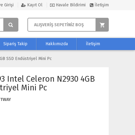
e Girişi
Kayıt Ol
Havale Bildirimi
İletişim
ALIŞVERİŞ SEPETİNİZ BOŞ
Sipariş Takip
Hakkımızda
İletişim
GB SSD Endüstriyel Mini Pc
3 Intel Celeron N2930 4GB
riyel Mini Pc
ETWAY