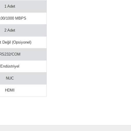
1 Adet
100/1000 MBPS
2 Adet
 Değil (Opsiyonel)
RS232/COM
Endüstriyel
NUC
HDMI