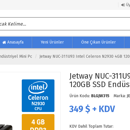
Üy
Anasayfa
Yeni Ürünler
Öne Çıkan Ürünler
ndüstriyel Mini Pc
Jetway NUC-311U93 Intel Celeron N2930 4GB 120
Jetway NUC-311U9
120GB SSD Endüst
Ürün Kodu:
BLGJW315
Marka:
J
349
$ + KDV
KDV Dahil Toplam Tutar: