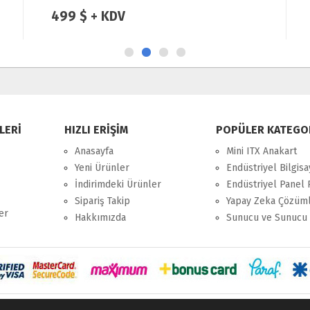
Endüstriyel Firewall Pc
499 $ + KDV
LERİ
HIZLI ERİŞİM
POPÜLER KATEGO
Anasayfa
Mini ITX Anakart
Yeni Ürünler
Endüstriyel Bilgisa
İndirimdeki Ürünler
Endüstriyel Panel 
Sipariş Takip
Yapay Zeka Çözüml
er
Hakkımızda
Sunucu ve Sunucu 