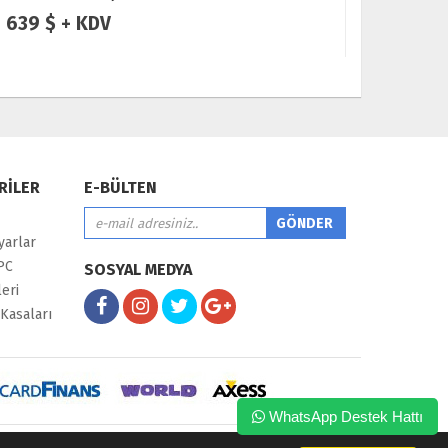
639 $ + KDV
769 $ 
RİLER
E-BÜLTEN
yarlar
PC
SOSYAL MEDYA
eri
Kasaları
WhatsApp Destek Hattı