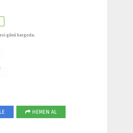
esi günü kargoda.
R
LE
HEMEN AL