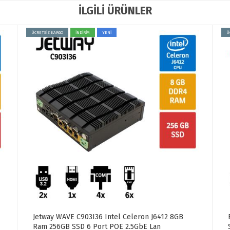
İLGİLİ ÜRÜNLER
ÜCRETSİZ KARGO
İNDİRİM
YENİ
Ü
Jetway WAVE C903I36 Intel Celeron J6412 8GB
Ram 256GB SSD 6 Port POE 2.5GbE Lan