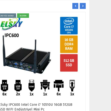
CRETSİZ KARGO
İNDİRİM
ÜCRETSİZ KARGO
Elsky IPC600 Intel Core i7 10510U 16GB 512GB
Jetway H31
SSD WIFI Endüstriyel Mini Pc
Endüstriyel