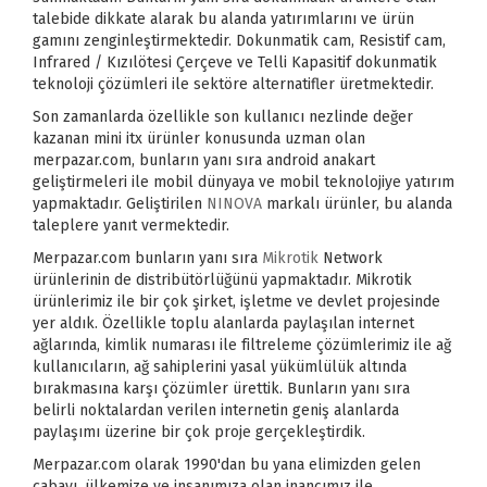
talebide dikkate alarak bu alanda yatırımlarını ve ürün
gamını zenginleştirmektedir. Dokunmatik cam, Resistif cam,
Infrared / Kızılötesi Çerçeve ve Telli Kapasitif dokunmatik
teknoloji çözümleri ile sektöre alternatifler üretmektedir.
Son zamanlarda özellikle son kullanıcı nezlinde değer
kazanan mini itx ürünler konusunda uzman olan
merpazar.com, bunların yanı sıra android anakart
geliştirmeleri ile mobil dünyaya ve mobil teknolojiye yatırım
yapmaktadır. Geliştirilen
NINOVA
markalı ürünler, bu alanda
taleplere yanıt vermektedir.
Merpazar.com bunların yanı sıra
Mikrotik
Network
ürünlerinin de distribütörlüğünü yapmaktadır. Mikrotik
ürünlerimiz ile bir çok şirket, işletme ve devlet projesinde
yer aldık. Özellikle toplu alanlarda paylaşılan internet
ağlarında, kimlik numarası ile filtreleme çözümlerimiz ile ağ
kullanıcıların, ağ sahiplerini yasal yükümlülük altında
bırakmasına karşı çözümler ürettik. Bunların yanı sıra
belirli noktalardan verilen internetin geniş alanlarda
paylaşımı üzerine bir çok proje gerçekleştirdik.
Merpazar.com olarak 1990'dan bu yana elimizden gelen
çabayı, ülkemize ve insanımıza olan inancımız ile