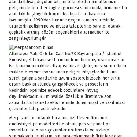
alanda ihtiyaç duyulan bilişim teknolojilerinin ülkemizin
gelişimi ile beraber rağbet görmesi sonucunda, firmamız bu
alandaki boşluğu doldurmak adına ticari hayatına
başlamıştır. 1990'dan bugüne geçen zaman süresinde,
ürünlerin gelişimine ve piyasa taleplerine paralel olarak
çeşitlilik artmış, çözüm seçenekleri alternatifler ile
zenginleştirilmiştir.
Altıntepsi Mah. Öztekin Cad. No:28 Bayrampaşa / İstanbul
Endüstriyel bilişim sektörünün temelini oluşturan unsurlar
ise tamamen makine altyapısının zenginleşmesi ve üretimin
makineleleşmesi sonucunda gelişen ihtiyaçlardır. Uzun
süreli çalışma saatlarine uyum gösterebilecek, her türlü
ortam baskısı altında çalışabilecek ve proseslerin
kesintisini optimize edecek çözümlere ihtiyaç
duyulmaktadır. Bu minvalde, özellikle üretim ve son
zamanlarda hizmet sektörlerinde donanımsal ve yazılımsal
çözümler talep edilmektedir.
Merpazar.com olarak bu alana özelleşen firmamız,
endüstriyel pc modelleri ile olsun, pos ve panel pc
modelleri ile olsun çözümler üretmekte ve sizlere
sunmaktadır. Bunların yanı sıra dokunmatik ürünlere olan