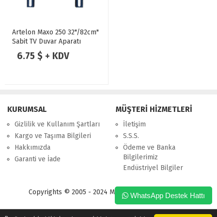
Artelon Maxo 250 32"/82cm"
Sabit TV Duvar Aparatı
6.75 $ + KDV
KURUMSAL
MÜŞTERİ HİZMETLERİ
Gizlilik ve Kullanım Şartları
İletişim
Kargo ve Taşıma Bilgileri
S.S.S.
Hakkımızda
Ödeme ve Banka
Bilgilerimiz
Garanti ve İade
Endüstriyel Bilgiler
Copyrights © 2005 - 2024 Merpa Bilgi İşlem Ltd. Şti.
WhatsApp Destek Hattı