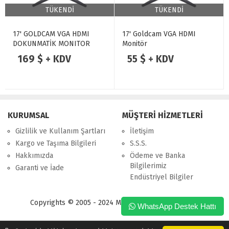
TÜKENDİ
TÜKENDİ
17' GOLDCAM VGA HDMI
17' Goldcam VGA HDMI
DOKUNMATİK MONITOR
Monitör
169 $ + KDV
55 $ + KDV
KURUMSAL
MÜŞTERİ HİZMETLERİ
Gizlilik ve Kullanım Şartları
İletişim
Kargo ve Taşıma Bilgileri
S.S.S.
Hakkımızda
Ödeme ve Banka
Bilgilerimiz
Garanti ve İade
Endüstriyel Bilgiler
Copyrights © 2005 - 2024 Merpa Bilgi İşlem Ltd. Şti.
WhatsApp Destek Hattı