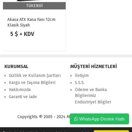
TÜKENDİ
Akasa ATX Kasa Fanı 12cm
Klasik Siyah
5 $ + KDV
KURUMSAL
MÜŞTERİ HİZMETLERİ
Gizlilik ve Kullanım Şartları
İletişim
Kargo ve Taşıma Bilgileri
S.S.S.
Hakkımızda
Ödeme ve Banka
Bilgilerimiz
Garanti ve İade
Endüstriyel Bilgiler
Copyrights © 2005 - 2024 Merpa Bilgi İşlem Ltd. Şti.
WhatsApp Destek Hattı