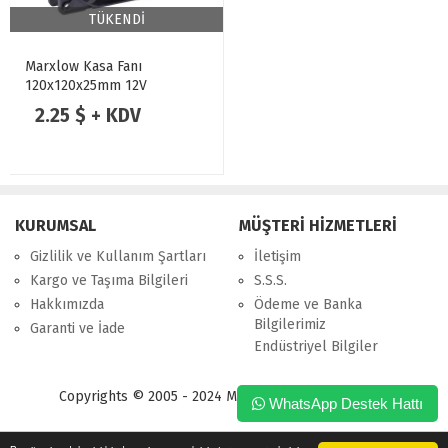
TÜKENDİ
Marxlow Kasa Fanı
120x120x25mm 12V
2.25 $ + KDV
KURUMSAL
MÜŞTERİ HİZMETLERİ
Gizlilik ve Kullanım Şartları
İletişim
Kargo ve Taşıma Bilgileri
S.S.S.
Hakkımızda
Ödeme ve Banka
Bilgilerimiz
Garanti ve İade
Endüstriyel Bilgiler
Copyrights © 2005 - 2024 Merpa Bilgi İşlem Ltd. Şti.
WhatsApp Destek Hattı