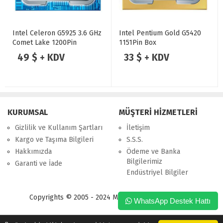
Intel Celeron G5925 3.6 GHz
Intel Pentium Gold G5420
Comet Lake 1200Pin
1151Pin Box
49 $ + KDV
33 $ + KDV
KURUMSAL
MÜŞTERİ HİZMETLERİ
Gizlilik ve Kullanım Şartları
İletişim
Kargo ve Taşıma Bilgileri
S.S.S.
Hakkımızda
Ödeme ve Banka
Bilgilerimiz
Garanti ve İade
Endüstriyel Bilgiler
Copyrights © 2005 - 2024 Merpa Bilgi İşlem Ltd. Şti.
WhatsApp Destek Hattı