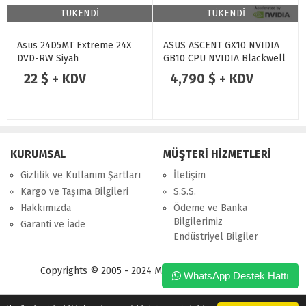
TÜKENDİ
TÜKENDİ
Asus 24D5MT Extreme 24X
ASUS ASCENT GX10 NVIDIA
DVD-RW Siyah
GB10 CPU NVIDIA Blackwell
GPU 128GB DDR5 RAM 1TB
22 $ + KDV
4,790 $ + KDV
SSD NVIDIA DGX OS
Kompakt Yapay Zeka Süper
Bilgisayarı
KURUMSAL
MÜŞTERİ HİZMETLERİ
Gizlilik ve Kullanım Şartları
İletişim
Kargo ve Taşıma Bilgileri
S.S.S.
Hakkımızda
Ödeme ve Banka
Bilgilerimiz
Garanti ve İade
Endüstriyel Bilgiler
Copyrights © 2005 - 2024 Merpa Bilgi İşlem Ltd. Şti.
WhatsApp Destek Hattı