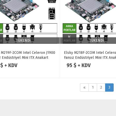
TÜKENDİ
TÜKENDİ
 M219F-2COM Intel Celeron J1900
Elsky M218F-2COM Intel Celero
z Endüstriyel Mini ITX Anakart
Fansız Endüstriyel Mini ITX Ana
 $ + KDV
95 $ + KDV
1
2
3