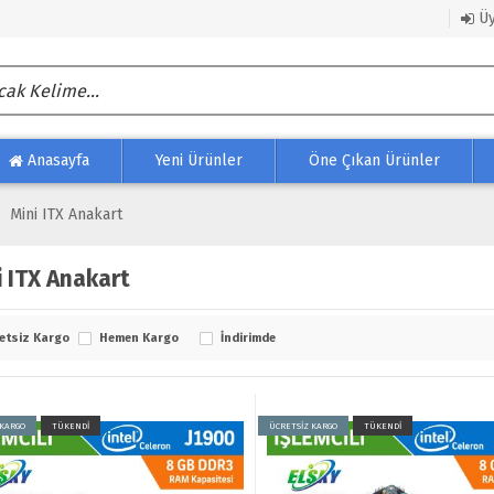
Üy
Anasayfa
Yeni Ürünler
Öne Çıkan Ürünler
Mini ITX Anakart
i ITX Anakart
etsiz Kargo
Hemen Kargo
İndirimde
 KARGO
TÜKENDİ
ÜCRETSİZ KARGO
TÜKENDİ