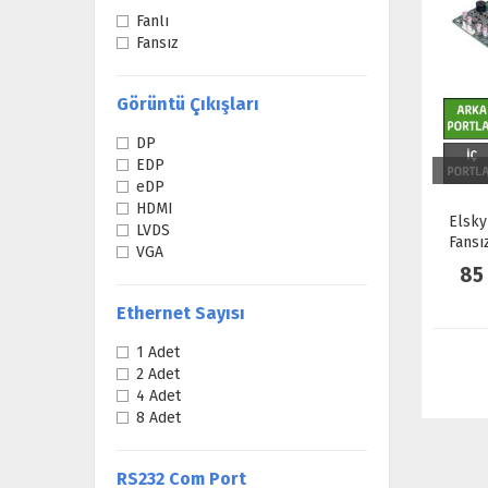
Fanlı
Fansız
Görüntü Çıkışları
DP
EDP
eDP
HDMI
Elsky
LVDS
Fansı
VGA
85
Ethernet Sayısı
1 Adet
2 Adet
4 Adet
8 Adet
RS232 Com Port