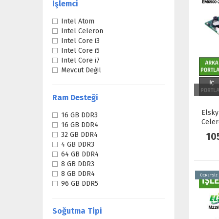
İşlemci
Intel Atom
Intel Celeron
Intel Core i3
Intel Core i5
Intel Core i7
Mevcut Değil
Ram Desteği
Elsk
16 GB DDR3
Celer
16 GB DDR4
ITX A
32 GB DDR4
10
4 GB DDR3
64 GB DDR4
8 GB DDR3
8 GB DDR4
ÜCRETSİZ
96 GB DDR5
Soğutma Tipi