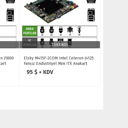
TÜKENDİ
n J1800
Elsky M415F-2COM Intel Celeron J4125
kart
Fansız Endüstriyel Mini ITX Anakart
95 $ + KDV