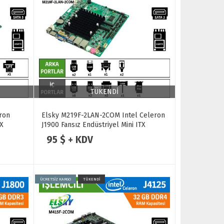
TÜKENDİ
ron
Elsky M219F-2LAN-2COM Intel Celeron
TX
J1900 Fansız Endüstriyel Mini ITX
Anakart
95 $ + KDV
ÜCRETSİZ KARGO
TÜKENDİ