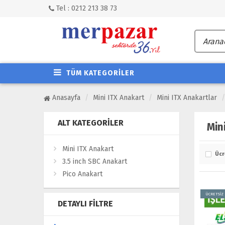
Tel : 0212 213 38 73
TÜM KATEGORİLER
Anasayfa
Mini ITX Anakart
Mini ITX Anakartlar
ALT KATEGORILER
Min
Mini ITX Anakart
Ücr
3.5 inch SBC Anakart
Pico Anakart
ÜCRETSİZ
DETAYLI FILTRE