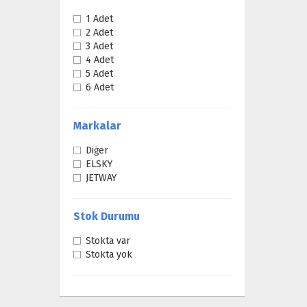
1 Adet
2 Adet
3 Adet
4 Adet
5 Adet
6 Adet
Markalar
Diğer
ELSKY
JETWAY
Stok Durumu
Stokta var
Stokta yok