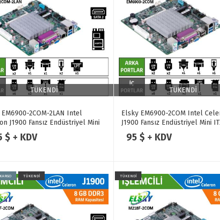
TÜKENDİ
TÜKENDİ
y EM6900-2COM-2LAN Intel
Elsky EM6900-2COM Intel Cele
on J1900 Fansız Endüstriyel Mini
J1900 Fansız Endüstriyel Mini I
nakart
Anakart
5 $ + KDV
95 $ + KDV
 KARGO
TÜKENDİ
TÜKENDİ