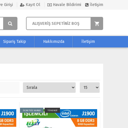
e Girişi
Kayıt Ol
Havale Bildirimi
İletişim
ALIŞVERİŞ SEPETİNİZ BOŞ
Sipariş Takip
Hakkımızda
İletişim
ÜCRETSİZ KARGO
TÜKENDİ