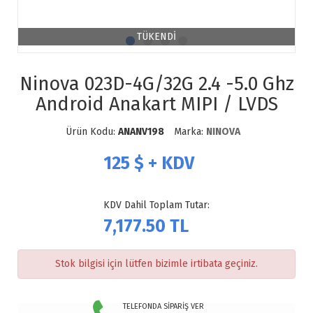
TÜKENDİ
Ninova 023D-4G/32G 2.4 -5.0 Ghz
Android Anakart MIPI / LVDS
Ürün Kodu:
ANANV198
Marka:
NINOVA
125
$ + KDV
KDV Dahil Toplam Tutar:
7,177.50
TL
Stok bilgisi için lütfen bizimle irtibata geçiniz.
TELEFONDA SİPARİŞ VER