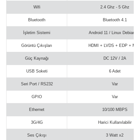
Wifi
2.4 Ghz - 5 Ghz
Bluetooth
Bluetooth 4.1
İşletim Sistemi
Android 11 / Linux Debian 1
Görüntü Çıkışları
HDMI + LVDS + EDP + MIP
Güç Kaynağı
DC 12V / 2A
USB Soketi
6 Adet
Seri Port / RS232
Var
GPIO
Var
Ethernet
10/100 MBPS
3G/4G
Harici Kullanılabilir
Ses Çıkışı
3 Watt x2