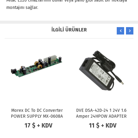
Mitac E220 cihazlarının duvar veya pano gibi sabit bir noktaya
montajını sağlar.
İLGİLİ ÜRÜNLER
Morex DC To DC Converter
DVE DSA-42D-24 1 24V 1.6
POWER SUPPLY MX-0608A
Amper 24HPOW ADAPTER
80W 12V DC MINI-ITX ATX
17 $ + KDV
11 $ + KDV
(DC Jack)